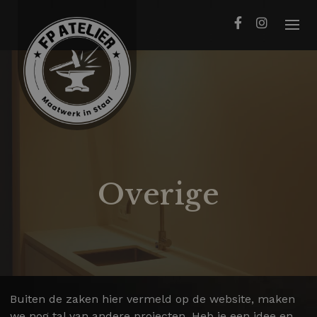
Skip
to
content
Overige
Buiten de zaken hier vermeld op de website, maken
we nog tal van andere projecten. Heb je een idee en