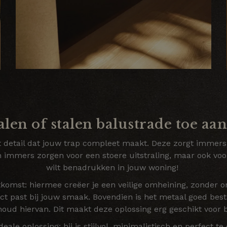
en of stalen balustrade toe aan 
t detail dat jouw trap compleet maakt. Deze zorgt immers vo
 immers zorgen voor een stoere uitstraling, maar ook voor 
wilt benadrukken in jouw woning!
komst: hiermee creëer je een veilige omheining, zonder ond
t past bij jouw smaak. Bovendien is het metaal goed besta
oud hiervan. Dit maakt deze oplossing erg geschikt voor
deale oplossing: hij is stijlvol, minimalistisch en perfect