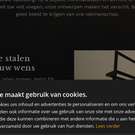
aliteit toe wilt voegen; onze ontwerpen maken het verschil.
goed beeld te krijgen van ons vakmanschap.
e stalen
jouw wens
t laten maken, helpt FP
ve materialen met
écht
e maakt gebruik van cookies.
ardig resultaat te
at. Fijn! We letten op de
kies om inhoud en advertenties te personaliseren en om ons ver
werking. Of het nu gaat
len ook informatie over uw gebruik van onze site met onze adver
loppen. Precies zoals je
 die deze kunnen combineren met andere informatie die u aan hen
n verzameld door uw gebruik van hun diensten.
Lees verder
 volledig naar jouw wens