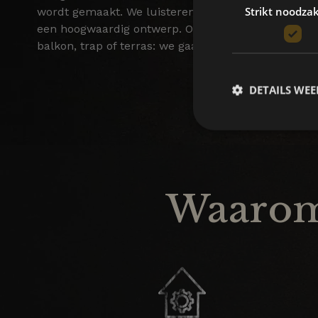
Strikt noodzak
wordt gemaakt. We luisteren naar je ideeën en wet
een hoogwaardig ontwerp. Of het nu gaat om een m
balkon, trap of terras: we gaan graag voor je aan de
DETAILS WE
Waarom 