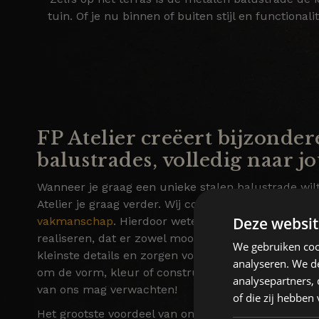
tuin. Of je nu binnen of buiten stijl en function
FP Atelier creëert bijzonder
balustrades, volledig naar 
Wanneer je graag een unieke stalen balustrade wil
Atelier je graag verder. Wij combineren kwalitatie
Deze websit
vakmanschap
. Hierdoor weten we altijd een hoogwa
realiseren, dat er zowel mooi uitziet als lang meega
We gebruiken coo
kleinste details en zorgen voor een nauwkeurige af
analyseren. We de
om de vorm, kleur of constructie: alle onderdelen k
analysepartners,
van ons mag verwachten!
of die zij hebbe
Het grootste voordeel van onze diensten? Dat alles