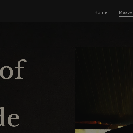
Home
Maatw
of
de