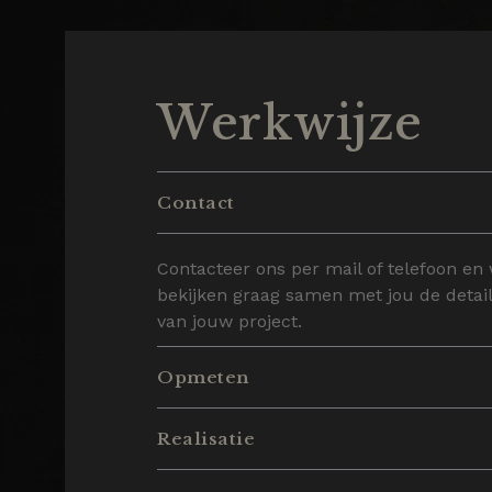
Werkwijze
Contact
Contacteer ons per mail of telefoon en
bekijken graag samen met jou de detai
van jouw project.
Opmeten
Realisatie
Na goedkeuring van de offerte komt Fl
langs om jouw project tot in de details 