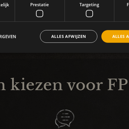
elijk
Prestatie
Targeting
F
en deze te vertalen naar
etalen balustrade voor je
 slag!
ERGEVEN
ALLES AFWIJZEN
ALLES 
kiezen voor FP 