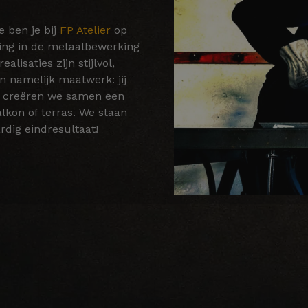
e ben je bij
FP Atelier
op
ring in de metaalbewerking
lisaties zijn stijlvol,
 namelijk maatwerk: jij
Zo creëren we samen een
alkon of terras. We staan
rdig eindresultaat!