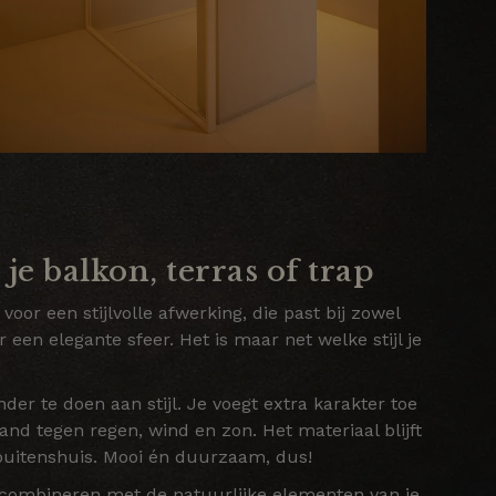
je balkon, terras of trap
or een stijlvolle afwerking, die past bij zowel
een elegante sfeer. Het is maar net welke stijl je
er te doen aan stijl. Je voegt extra karakter toe
nd tegen regen, wind en zon. Het materiaal blijft
 buitenshuis. Mooi én duurzaam, dus!
 te combineren met de natuurlijke elementen van je