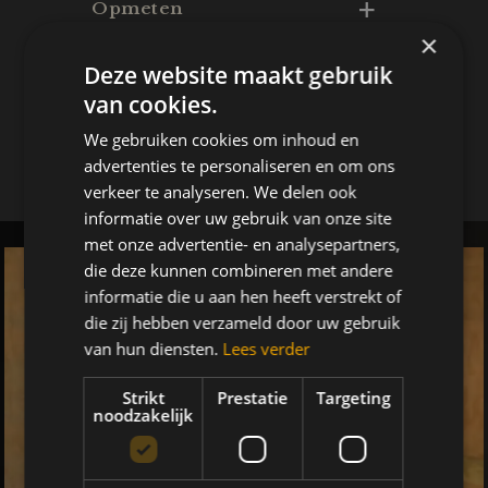
Opmeten
×
Realisatie
Deze website maakt gebruik
Na goedkeuring van de offerte komt
van cookies.
Florian langs om jouw project tot in
Plaatsen
de details op te meten.
Na het eerste contact en de
We gebruiken cookies om inhoud en
advertenties te personaliseren en om ons
opmeting heeft Florian alles om
verkeer te analyseren. We delen ook
mee aan de slag te gaan. Hij maakt
Als jouw project afgewerkt is, word
informatie over uw gebruik van onze site
jouw project op maat in zijn atelier.
je gecontacteerd om een datum
met onze advertentie- en analysepartners,
voor de plaatsing af te spreken.
die deze kunnen combineren met andere
informatie die u aan hen heeft verstrekt of
die zij hebben verzameld door uw gebruik
van hun diensten.
Lees verder
Strikt
Prestatie
Targeting
noodzakelijk